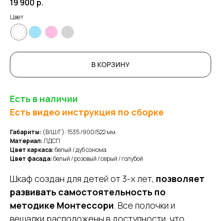
19 900
р.
Цвет
В КОРЗИНУ
Есть в наличии
Есть видео инструкция по сборке
Габариты:
(В/Ш/Г): 1535 /900/522 мм.
Материал:
ЛДСП
Цвет каркаса:
белый / дуб сонома
Цвет фасада:
белый / розовый / серый / голубой
Шкаф создан для детей от 3-х лет,
позволяет
развивать самостоятельность по
методике Монтессори
. Все полочки и
вешалки расположены в доступности, что