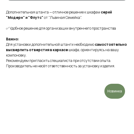
Дополнительная штанга — отличное решение к шкафам
серий
"Модерн" и "Флутс"
от "Львиная Семейка".
✅ Удобное решение для организации внутреннего пространства
Важно:
Для установки дополнительной штанги необходимо
самостоятельно
высверлить отверстия в каркасе
шкафа, ориентируясь на вашу
компоновку.
Рекомендуем пригласить специалиста при отсутствии опыта.
Производитель не несёт ответственность за установку изделия.
Новинка