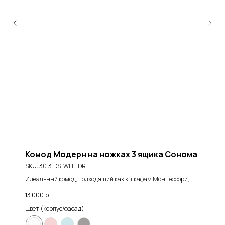
Комод Модерн на ножках 3 ящика Сонома
SKU:
30.3.DS-WHT.DR
Идеальный комод, подходящий как к шкафам Монтессори,
так и к коллекции шкафов Модерн с деревянной ручкой.
13 000
р.
Новые расцветки
Цвет (корпус/фасад)