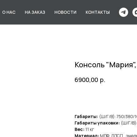
О НАС
НА ЗАКАЗ
НОВОСТИ
КОНТАКТЫ
Консоль "Мария"
р.
6900,00
В КОРЗИНУ
Габариты:
(Ш/Г/В): 750/380/
Габариты упаковки:
(Ш/Г/В)
Вес:
11 кг
Материал:
МДФ, ЛДСП, эмал