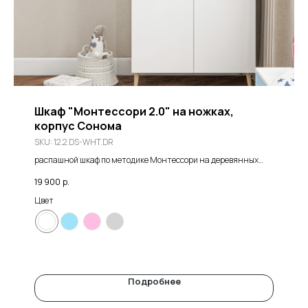
Шкаф "Монтессори 2.0" на ножках,
корпус Сонома
SKU:
12.2.DS-WHT.DR
распашной шкаф по методике Монтессори на деревянных
ножках, корпус в цвете дуб сонома
19 900
р.
Цвет
Подробнее