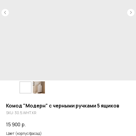
Комод "Модерн" с черными ручками 5 ящиков
SKU:
30.5.WHT.KR
15 900
р.
Цвет (корпус/фасад)