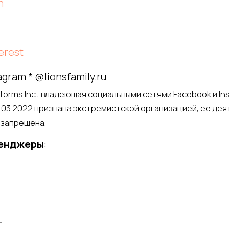
m
erest
gram * @lionsfamily.ru
tforms Inc., владеющая социальными сетями Facebook и In
.03.2022 признана экстремистской организацией, ее дея
 запрещена.
енджеры
:
Г