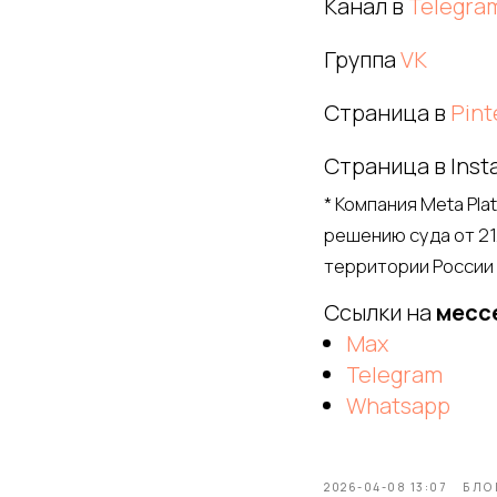
Канал в
Telegra
Группа
VK
Страница в
Pint
Страница в Insta
* Компания Meta Pla
решению суда от 21
территории России
Ссылки на
месс
Max
Telegram
Whatsapp
2026-04-08 13:07
БЛО